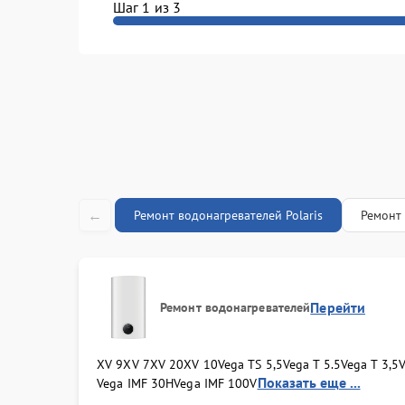
Шаг 1 из 3
←
Ремонт водонагревателей Polaris
Ремонт 
Перейти
Ремонт водонагревателей
XV 9
XV 7
XV 20
XV 10
Vega TS 5,5
Vega T 5.5
Vega T 3,5
V
Показать еще ...
Vega IMF 30H
Vega IMF 100V