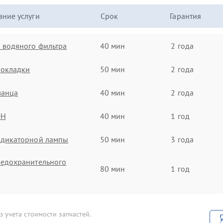
ние услуги
Срок
Гарантия
 водяного фильтра
40 мин
2 года
рокладки
50 мин
2 года
ланца
40 мин
2 года
ЭН
40 мин
1 год
ндикаторной лампы
50 мин
3 года
редохранительного
80 мин
1 год
нода
70 мин
1 год
 учета стоимости запчастей.
уб поступления воды
40 мин
2 года