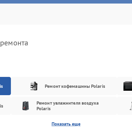
апана давления
50 мин
3 года
рморегулятора
70 мин
2 года
рмостата
100 мин
1 год
 ремонта
дуля управления
50 мин
1 год
is
Ремонт кофемашины Polaris
Ремонт увлажнителя воздуха
is
Polaris
Показать еще