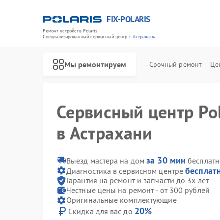
FIX-POLARIS
Ремонт устройств Polaris
Специализированный cервисный центр г.
Астрахань
Мы ремонтируем
Срочный ремонт
Це
Сервисный центр Pol
в Астрахани
за 30 мин
Выезд мастера на дом
бесплатн
бесплат
Диагностика в сервисном центре
Гарантия на ремонт и запчасти до 3х лет
Честные цены на ремонт - от 300 рублей
Оригинальные комплектующие
20%
Скидка для вас до
Ремонт водонагревателей Polaris
Ремонт микроволновых печей Polaris
Ремонт роботов-пылесосов Polaris
Ремонт увлажнителей воздуха Polaris
Ремонт вертикальных пылесосов Polaris
Ремонт планетарных миксеров Polaris