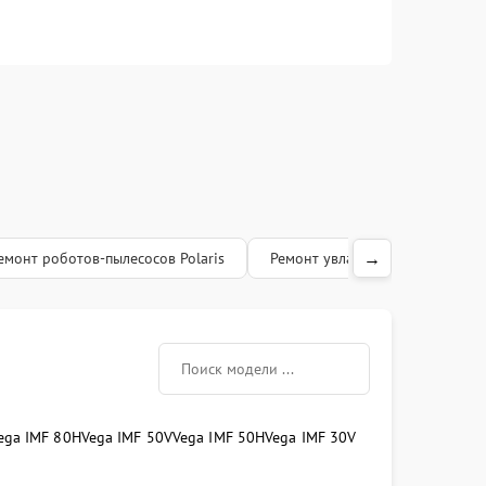
→
емонт роботов-пылесосов Polaris
Ремонт увлажнителей воздуха P
ega IMF 80H
Vega IMF 50V
Vega IMF 50H
Vega IMF 30V