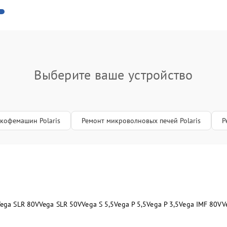
Выберите ваше устройство
кофемашин Polaris
Ремонт микроволновых печей Polaris
Р
ega SLR 80V
Vega SLR 50V
Vega S 5,5
Vega P 5,5
Vega P 3,5
Vega IMF 80V
V