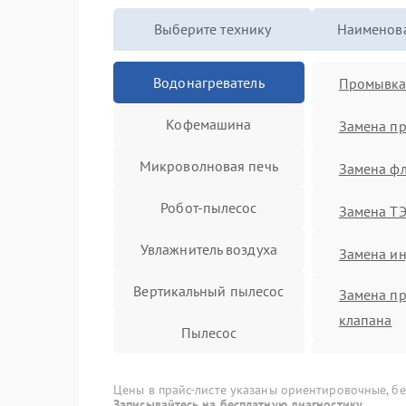
Выберите технику
Наименова
Водонагреватель
Промывка
Кофемашина
Замена п
Микроволновая печь
Замена ф
Робот-пылесос
Замена Т
Увлажнитель воздуха
Замена и
Вертикальный пылесос
Замена п
клапана
Пылесос
Замена а
Кофеварка
Цены в прайс-листе указаны ориентировочные, без
Замена тр
Записывайтесь на бесплатную диагностику.