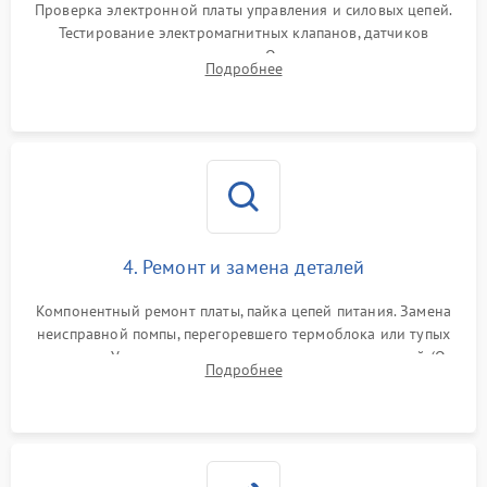
Проверка электронной платы управления и силовых цепей.
Тестирование электромагнитных клапанов, датчиков
температуры и расходомера. Оценка степени износа
Подробнее
жерновов кофемолки, уплотнительных колец гидросистемы
и шестерней редуктора.
4. Ремонт и замена деталей
Компонентный ремонт платы, пайка цепей питания. Замена
неисправной помпы, перегоревшего термоблока или тупых
жерновов. Установка новых силиконовых уплотнителей (O-
Подробнее
ring) и тефлоновых трубок для надежного устранения
протечек.