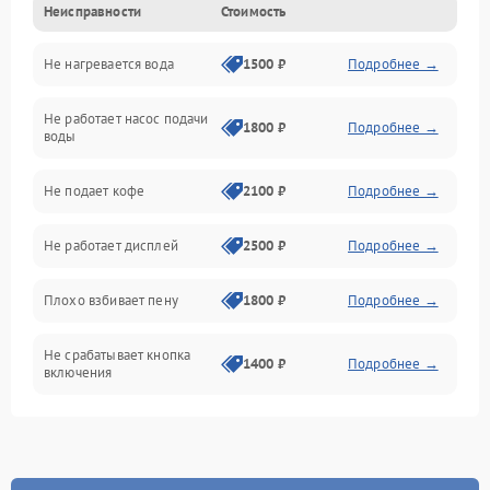
Неисправности
Стоимость
Прочие неисправности
Не нагревается вода
1500 ₽
Подробнее →
Включение и работа
Не работает насос подачи
Проблемы с водой
1800 ₽
Подробнее →
воды
Проблемы с капучинатором и паром
Не подает кофе
2100 ₽
Подробнее →
Управление и электроника
Не работает дисплей
2500 ₽
Подробнее →
Программное обеспечение
Плохо взбивает пену
1800 ₽
Подробнее →
Не срабатывает кнопка
1400 ₽
Подробнее →
включения
Запах гари при работе
1800 ₽
Подробнее →
Постоянные сбои в работе
1500 ₽
Подробнее →