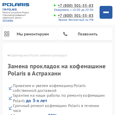
+7 (800) 301-55-83
FIX-POLARIS
Ежедневно, с 10:00 до 20:00
Ремонт устройств Polaris
+7 (800) 301-55-83
Специализированный
cервисный центр г.
Звонок бесплатный по РФ
Астрахань
Мы ремонтируем
Позвонить
ахани
Кофемашина Polaris замена прокладок
Замена прокладок на кофемашине
Polaris в Астрахани
Привезем и увезем кофемашину Polaris
собственной доставкой
Гарантия на наши работы по ремонту кофемашин
до 3-х лет
Polaris
Ремонт вертикальных пылесосов Polaris
Ремонт водонагревателей Polaris
Ремонт роботов-пылесосов Polaris
Ремонт микроволновых печей Polaris
Ремонт увлажнителей воздуха Polaris
Ремонт планетарных миксеров Polaris
Срочный ремонт кофемашин Polaris в течении
часа