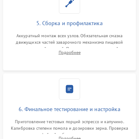
5. Сборка и профилактика
Аккуратный монтаж всех узлов. Обязательная смазка
движущихся частей заварочного механизма пищевой
силиконовой смазкой. Проведение программной
Подробнее
декальцинации и очистки системы от кофейных масел.
Надежная фиксация всех соединений.
6. Финальное тестирование и настройка
Приготовление тестовых порций эспрессо и капучино.
Калибровка степени помола и дозировки зерна. Проверка
плотности кофейной таблетки, температуры напитка и
Подробнее