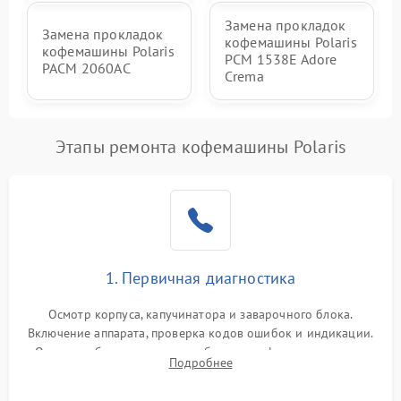
Замена прокладок
Замена прокладок
кофемашины Polaris
кофемашины Polaris
PCM 1538E Adore
PACM 2060AC
Crema
Этапы ремонта кофемашины Polaris
1. Первичная диагностика
Осмотр корпуса, капучинатора и заварочного блока.
Включение аппарата, проверка кодов ошибок и индикации.
Оценка работы помпы, термоблока и кофемолки на слух.
Подробнее
Измерение температуры и давления воды для выявления
локализации поломки.