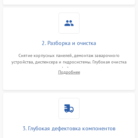
2. Разборка и очистка
Снятие корпусных панелей, демонтаж заварочного
устройства, диспенсера и гидросистемы. Глубокая очистка
внутренних узлов от кофейных масел, жмыха и накипи.
Подробнее
Промывка дренажных каналов и фильтров с использованием
специализированной химии.
3. Глубокая дефектовка компонентов