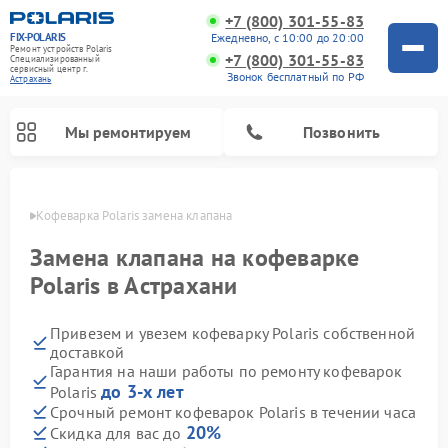
+7 (800) 301-55-83
FIX-POLARIS
Ежедневно, с 10:00 до 20:00
Ремонт устройств Polaris
+7 (800) 301-55-83
Специализированный
cервисный центр г.
Звонок бесплатный по РФ
Астрахань
Мы ремонтируем
Позвонить
ахани
Кофеварка Polaris замена клапана
Замена клапана на кофеварке
Polaris в Астрахани
Привезем и увезем кофеварку Polaris собственной
доставкой
Гарантия на наши работы по ремонту кофеварок
до 3-х лет
Polaris
Ремонт водонагревателей Polaris
Ремонт микроволновых печей Polaris
Ремонт увлажнителей воздуха Polaris
Ремонт вертикальных пылесосов Polaris
Ремонт роботов-пылесосов Polaris
Ремонт планетарных миксеров Polaris
Срочный ремонт кофеварок Polaris в течении часа
20%
Скидка для вас до