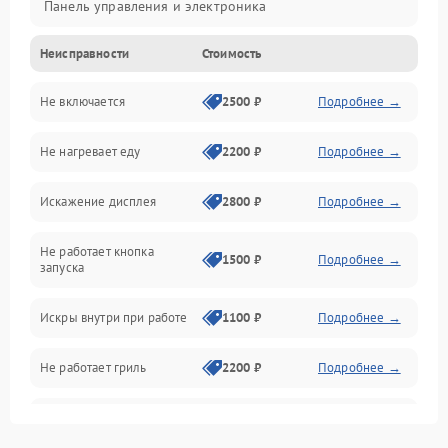
Панель управления и электроника
Неисправности
Стоимость
Дверца и корпус
Не включается
2500 ₽
Подробнее →
Механика и внутренние элементы
Не нагревает еду
2200 ₽
Подробнее →
Механические повреждения
Искажение дисплея
2800 ₽
Подробнее →
Питание и запуск
Не работает кнопка
Нагрев и приготовление
1500 ₽
Подробнее →
запуска
Программное обеспечение
Искры внутри при работе
1100 ₽
Подробнее →
Не работает гриль
2200 ₽
Подробнее →
Перегрев или отключение
2400 ₽
Подробнее →
во время работы