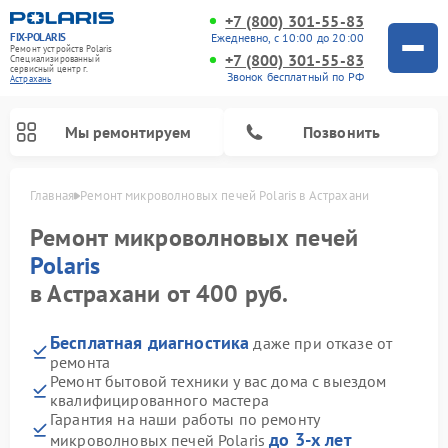
+7 (800) 301-55-83
FIX-POLARIS
Ежедневно, с 10:00 до 20:00
Ремонт устройств Polaris
+7 (800) 301-55-83
Специализированный
cервисный центр г.
Звонок бесплатный по РФ
Астрахань
Мы ремонтируем
Позвонить
Главная
Ремонт микроволновых печей Polaris в Астрахани
Ремонт микроволновых печей
Polaris
в Астрахани от 400 руб.
Бесплатная диагностика
даже при отказе от
ремонта
Ремонт бытовой техники у вас дома с выездом
квалифицированного мастера
Ремонт вертикальных пылесосов Polaris
Ремонт водонагревателей Polaris
Ремонт роботов-пылесосов Polaris
Ремонт увлажнителей воздуха Polaris
Ремонт планетарных миксеров Polaris
Гарантия на наши работы по ремонту
до 3-х лет
микроволновых печей Polaris