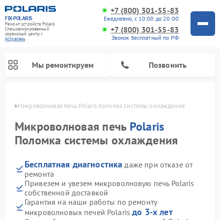
+7 (800) 301-55-83
FIX-POLARIS
Ежедневно, с 10:00 до 20:00
Ремонт устройств Polaris
+7 (800) 301-55-83
Специализированный
cервисный центр г.
Звонок бесплатный по РФ
Астрахань
Мы ремонтируем
Позвонить
ахани
Микроволновая печь Polaris поломка системы охлаждения
Микроволновая печь
Polaris
Поломка системы охлаждения
Бесплатная диагностика
даже при отказе от
ремонта
Привезем и увезем микроволновую печь Polaris
собственной доставкой
Ремонт вертикальных пылесосов Polaris
Ремонт водонагревателей Polaris
Ремонт роботов-пылесосов Polaris
Ремонт увлажнителей воздуха Polaris
Ремонт планетарных миксеров Polaris
Гарантия на наши работы по ремонту
до 3-х лет
микроволновых печей Polaris