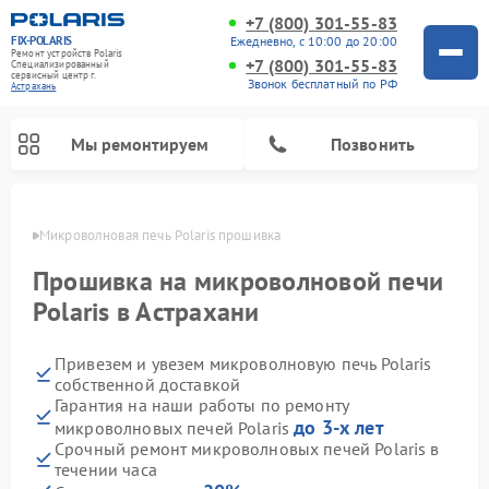
+7 (800) 301-55-83
FIX-POLARIS
Ежедневно, с 10:00 до 20:00
Ремонт устройств Polaris
+7 (800) 301-55-83
Специализированный
cервисный центр г.
Звонок бесплатный по РФ
Астрахань
Мы ремонтируем
Позвонить
ахани
Микроволновая печь Polaris прошивка
Прошивка на микроволновой печи
Polaris в Астрахани
Привезем и увезем микроволновую печь Polaris
собственной доставкой
Гарантия на наши работы по ремонту
до 3-х лет
микроволновых печей Polaris
Ремонт вертикальных пылесосов Polaris
Ремонт водонагревателей Polaris
Ремонт роботов-пылесосов Polaris
Ремонт увлажнителей воздуха Polaris
Ремонт планетарных миксеров Polaris
Срочный ремонт микроволновых печей Polaris в
течении часа