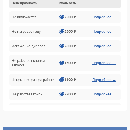
Неисправности
Стоимость
Дверца и корпус
Не включается
2500 ₽
Подробнее →
Механика и внутренние элементы
Не нагревает еду
2200 ₽
Подробнее →
Механические повреждения
Искажение дисплея
2800 ₽
Подробнее →
Питание и запуск
Не работает кнопка
Нагрев и приготовление
1500 ₽
Подробнее →
запуска
Программное обеспечение
Искры внутри при работе
1100 ₽
Подробнее →
Не работает гриль
2200 ₽
Подробнее →
Перегрев или отключение
2400 ₽
Подробнее →
во время работы
Появление запаха гари
2400 ₽
Подробнее →