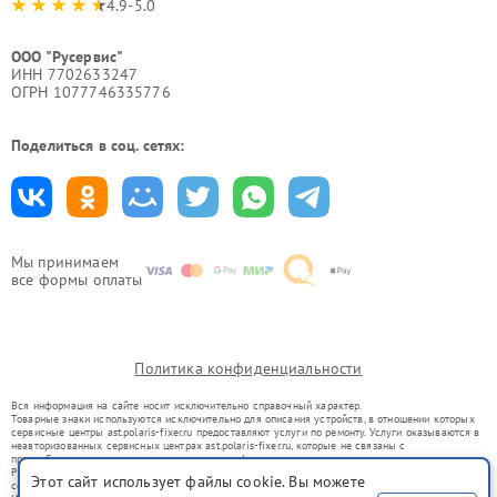
4.9-5.0
ООО "Русервис"
ИНН 7702633247
ОГРН 1077746335776
Поделиться в соц. сетях:
Мы принимаем
все формы оплаты
Политика конфиденциальности
Вся информация на сайте носит исключительно справочный характер.
Товарные знаки используются исключительно для описания устройств, в отношении которых
сервисные центры ast.polaris-fixer.ru предоставляют услуги по ремонту. Услуги оказываются в
неавторизованных сервисных центрах ast.polaris-fixer.ru, которые не связаны с
правообладателями товарных знаков или их официальными представителями.
Ремонт осуществляется для устройств, уже введенных в гражданский оборот в соответствии
Этот сайт использует файлы cookie. Вы можете
со статьей 1487 ГК РФ.