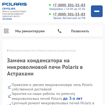
+7 (800) 301-55-83
FIX-POLARIS
Ежедневно, с 10:00 до 20:00
Ремонт устройств Polaris
+7 (800) 301-55-83
Специализированный
cервисный центр г.
Звонок бесплатный по РФ
Астрахань
Мы ремонтируем
Позвонить
ахани
Микроволновая печь Polaris замена конденсатора
Замена конденсатора на
микроволновой печи Polaris в
Астрахани
Привезем и увезем микроволновую печь Polaris
собственной доставкой
Гарантия на наши работы по ремонту
Ремонт вертикальных пылесосов Polaris
Ремонт водонагревателей Polaris
Ремонт роботов-пылесосов Polaris
Ремонт увлажнителей воздуха Polaris
Ремонт планетарных миксеров Polaris
до 3-х лет
микроволновых печей Polaris
Срочный ремонт микроволновых печей Polaris в