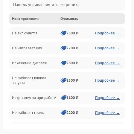
Панель управления и электроника
Неисправности
Стоимость
Дверца и корпус
Не включается
2500 ₽
Подробнее →
Механика и внутренние элементы
Не нагревает еду
2200 ₽
Подробнее →
Механические повреждения
Искажение дисплея
2800 ₽
Подробнее →
Питание и запуск
Не работает кнопка
Нагрев и приготовление
1500 ₽
Подробнее →
запуска
Программное обеспечение
Искры внутри при работе
1100 ₽
Подробнее →
Не работает гриль
2200 ₽
Подробнее →
Перегрев или отключение
2400 ₽
Подробнее →
во время работы