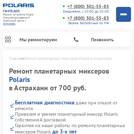
+7 (800) 301-55-83
FIX-POLARIS
Ежедневно, с 10:00 до 20:00
Ремонт устройств Polaris
+7 (800) 301-55-83
Специализированный
cервисный центр г.
Звонок бесплатный по РФ
Астрахань
Мы ремонтируем
Позвонить
Главная
Ремонт планетарных миксеров Polaris в Астрахани
Ремонт планетарных миксеров
Polaris
в Астрахани от 700 руб.
Бесплатная диагностика
даже при отказе от
ремонта
Привезем и увезем планетарный миксер Polaris
собственной доставкой
Ремонт водонагревателей Polaris
Ремонт микроволновых печей Polaris
Ремонт увлажнителей воздуха Polaris
Ремонт вертикальных пылесосов Polaris
Ремонт роботов-пылесосов Polaris
Гарантия на наши работы по ремонту планетарных
до 3-х лет
миксеров Polaris