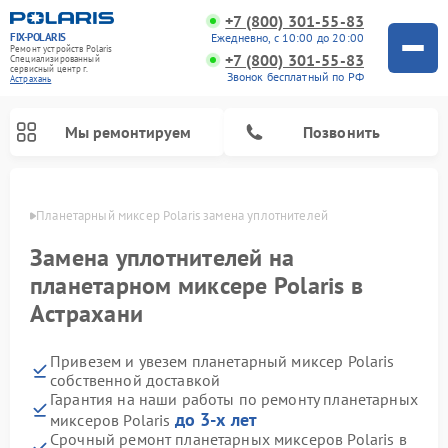
+7 (800) 301-55-83
FIX-POLARIS
Ежедневно, с 10:00 до 20:00
Ремонт устройств Polaris
+7 (800) 301-55-83
Специализированный
cервисный центр г.
Звонок бесплатный по РФ
Астрахань
Мы ремонтируем
Позвонить
ахани
Планетарный миксер Polaris замена уплотнителей
Замена уплотнителей на
планетарном миксере Polaris в
Астрахани
Привезем и увезем планетарный миксер Polaris
собственной доставкой
Гарантия на наши работы по ремонту планетарных
Ремонт водонагревателей Polaris
Ремонт микроволновых печей Polaris
Ремонт увлажнителей воздуха Polaris
Ремонт вертикальных пылесосов Polaris
Ремонт роботов-пылесосов Polaris
до 3-х лет
миксеров Polaris
Срочный ремонт планетарных миксеров Polaris в