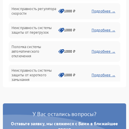
Неисправность регулятора
Привод
1000 ₽
Подробнее →
скорости
Неисправность системы
1000 ₽
Подробнее →
защиты от перегрузок
Поломка системы
автоматического
1000 ₽
Подробнее →
отключения
Неисправность системы
защиты от короткого
1000 ₽
Подробнее →
замыкания
Повреждение системы
1000 ₽
Подробнее →
защиты от перегрева
У Вас остались вопросы?
Неисправность системы
защиты от
1000 ₽
Подробнее →
перенапряжения
Оставьте заявку, мы свяжемся с Вами в ближайшее