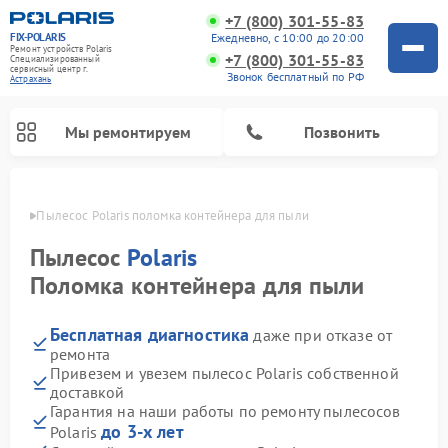
+7 (800) 301-55-83
FIX-POLARIS
Ежедневно, с 10:00 до 20:00
Ремонт устройств Polaris
+7 (800) 301-55-83
Специализированный
cервисный центр г.
Звонок бесплатный по РФ
Астрахань
Мы ремонтируем
Позвонить
ахани
Пылесос Polaris поломка контейнера для пыли
Пылесос
Polaris
Поломка контейнера для пыли
Бесплатная диагностика
даже при отказе от
ремонта
Привезем и увезем пылесос Polaris собственной
доставкой
Ремонт водонагревателей Polaris
Ремонт микроволновых печей Polaris
Ремонт увлажнителей воздуха Polaris
Ремонт вертикальных пылесосов Polaris
Ремонт роботов-пылесосов Polaris
Ремонт планетарных миксеров Polaris
Гарантия на наши работы по ремонту пылесосов
до 3-х лет
Polaris