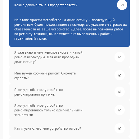
Какие документы вы предоставляете?
На этапе приема устройства на диагностику и последующий
ремонт вам будет предоставлен заказ-наряд с указанием страховых
обязательств на ваше устройство. Далее, после выполнения работ
по ремонту техники, вы получите акт выполненных работ и
гарантийный талон.
Я уже знаю в чем неисправность и какой
ремонт необходим. Для чего проводить
диагностику?
Мне нужен срочный ремонт. Сможете
сделать?
Я хочу, чтобы мое устройство
ремонтировали при мне.
Я хочу, чтобы мое устройство
ремонтировалось только оригинальными
запчастями.
Как я узнаю, что мое устройство готово?