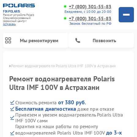
+7 (800) 301-55-83
FIX-POLARIS
Ежедневно, с 10:00 до 20:00
Ремонт устройств Polaris
+7 (800) 301-55-83
Специализированный
cервисный центр г.
Звонок бесплатный по РФ
Астрахань
Мы ремонтируем
Позвонить
ахани
Ремонт водонагревателя Polaris Ultra IMF 100V в Астрахани
Ремонт водонагревателя Polaris
Ultra IMF 100V в Астрахани
от 380 руб.
Стоимость ремонта
Бесплатная диагностика
даже при отказе
Привезем и увезем водонагреватель Polaris Ultra
IMF 100V сами
Ремонт вертикальных пылесосов Polaris
Ремонт роботов-пылесосов Polaris
Ремонт микроволновых печей Polaris
Ремонт увлажнителей воздуха Polaris
Ремонт планетарных миксеров Polaris
Гарантия на наши работы по ремонту
до 3-х
водонагревателей Polaris Ultra IMF 100V