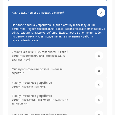
Какие документы вы предоставляете?
На этапе приема устройства на диагностику и последующий
ремонт вам будет предоставлен заказ-наряд с указанием страховых
обязательств на ваше устройство. Далее, после выполнения работ
по ремонту техники, вы получите акт выполненных работ и
гарантийный талон.
Я уже знаю в чем неисправность и какой
ремонт необходим. Для чего проводить
диагностику?
Мне нужен срочный ремонт. Сможете
сделать?
Я хочу, чтобы мое устройство
ремонтировали при мне.
Я хочу, чтобы мое устройство
ремонтировалось только оригинальными
запчастями.
Как я узнаю, что мое устройство готово?