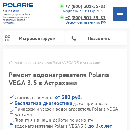
+7 (800) 301-55-83
FIX-POLARIS
Ежедневно, с 10:00 до 20:00
Ремонт устройств Polaris
+7 (800) 301-55-83
Специализированный
cервисный центр г.
Звонок бесплатный по РФ
Астрахань
Мы ремонтируем
Позвонить
ахани
Ремонт водонагревателя Polaris VEGA 3.5 в Астрахани
Ремонт водонагревателя Polaris
VEGA 3.5 в Астрахани
от 380 руб.
Стоимость ремонта
Бесплатная диагностика
даже при отказе
Привезем и увезем водонагреватель Polaris VEGA
3.5 сами
Ремонт вертикальных пылесосов Polaris
Ремонт роботов-пылесосов Polaris
Ремонт микроволновых печей Polaris
Ремонт увлажнителей воздуха Polaris
Ремонт планетарных миксеров Polaris
Гарантия на наши работы по ремонту
до 3-х лет
водонагревателей Polaris VEGA 3.5