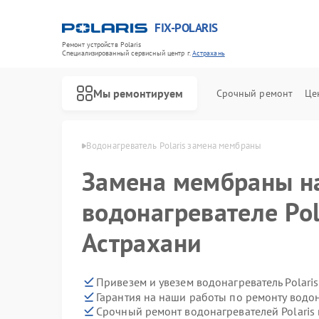
FIX-POLARIS
Ремонт устройств Polaris
Специализированный cервисный центр г.
Астрахань
Мы ремонтируем
Срочный ремонт
Це
Polaris в Астрахани
Водонагреватель Polaris замена мембраны
Замена мембраны н
водонагревателе Pol
Астрахани
Привезем и увезем водонагреватель Polari
Гарантия на наши работы по ремонту водон
Срочный ремонт водонагревателей Polaris 
Ремонт микроволновых печей Polaris
Ремонт роботов-пылесосов Polaris
Ремонт увлажнителей воздуха Polaris
Ремонт вертикальных пылесосов Polaris
Ремонт планетарных миксеров Polaris