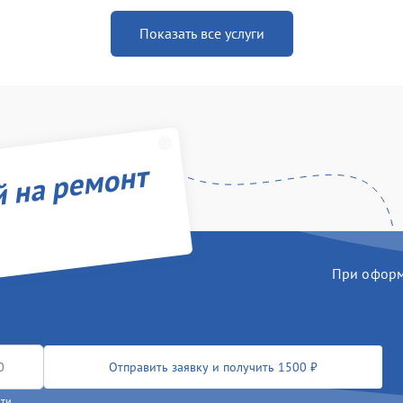
Показать все услуги
й на ремонт
При оформл
Отправить заявку и получить 1500 ₽
сти